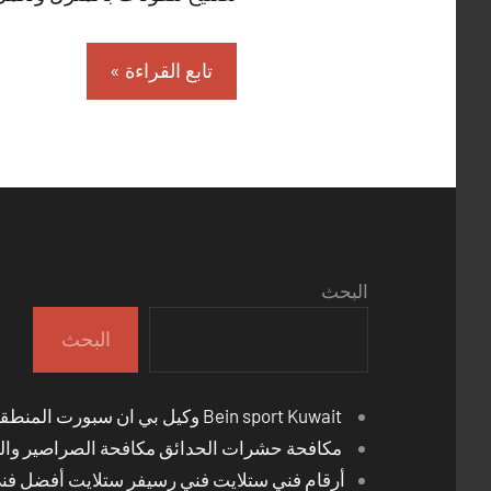
تابع القراءة
البحث
البحث
Bein sport Kuwait وكيل بي ان سبورت المنطقة العاشرة
مكافحة حشرات الحدائق مكافحة الصراصير والب
أرقام فني ستلايت فني رسيفر ستلايت أفضل فن