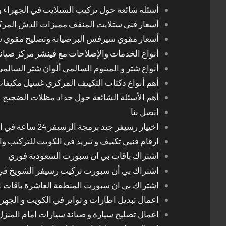
أسئلة شائعة حول تركيب الستلايت في الجهراء و
أسعار فني ستلايت المنقف مميزات الدش المر
أسعار مقوي سيرفس البر صيانة وتصليح مقوي 
أنواع الخدمات والإصلاحات مع فينشر مركز صيان
أنواع شتر و المينوم السالمي ألوان شتر السالم
أهم أنواع دكتات التكييف المركزي غسيل مكيفا
أهم الأسئلة الشائعة حول حداد مظلات الضجيج
اتصل بنا
اختِيار رسيفر جيد برمجة الرسيفر 24 ساعة في الكويت
ارقام فنيي تكييف و تبريد في الكويت للتركيب وا
اشتراك باقات بي ان سبورت السعودية فوري
اشتراك بي أن سبورت تركيب رسيفر الشويخ في
اشتراك بي ان سبورت المنطقة العاشرة باقات Bein Sport الجديدة
اعمال تبديل اطارات و تواير في الكويت و الجهرا
اعمال تصليح سيارة و صيانة سيارات امام المنز