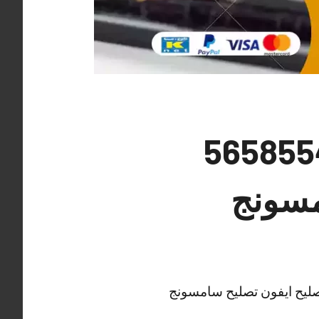
 تلفونات ميدان حولي 56585547
مسونج
تصليح ايفون تصليح سامسونج