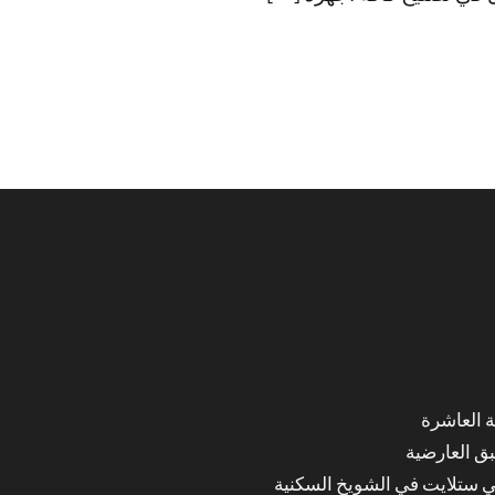
ق العارضية
ي ستلايت في الشويخ السكنية