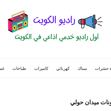
راديو
اول
منصة
الكويت
اذاعية
ة حشرات
سباك
كهربائي
كاميرات
طباخات
غس
للاعلانات
الخدمية
بالكويت
ونات ميدان حولي