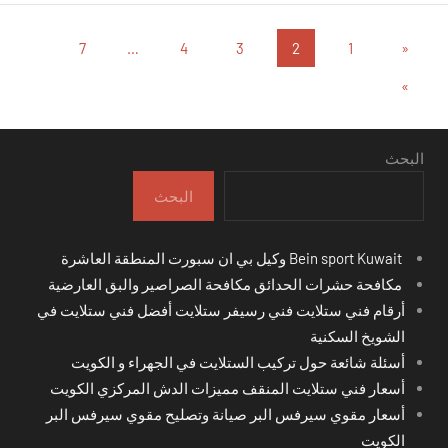
تعدد
المقالات
7
…
4
3
2
1
«
السابقة
صفحات
المقالات
»
التالية
المقالات
البحث
البحث
Bein sport Kuwait وكيل بي ان سبورت المنطقة العاشرة
مكافحة حشرات الحدائق مكافحة الصراصير والبق العارضية
أرقام فني ستلايت فني رسيفر ستلايت أفضل فني ستلايت في
الشويخ السكنية
أسئلة شائعة حول تركيب الستلايت في الجهراء و الكويت
أسعار فني ستلايت المنقف مميزات الدش المركزي الكويت
أسعار مقوي سيرفس البر صيانة وتصليح مقوي سيرفس البر
الكويت