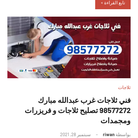
تابع القراءة
ثلاجات
فني ثلاجات غرب عبدالله مبارك
98577272 تصليح ثلاجات و فريزرات
ومجمدات
بواسطة
riwan
سبتمبر 28, 2021
لا