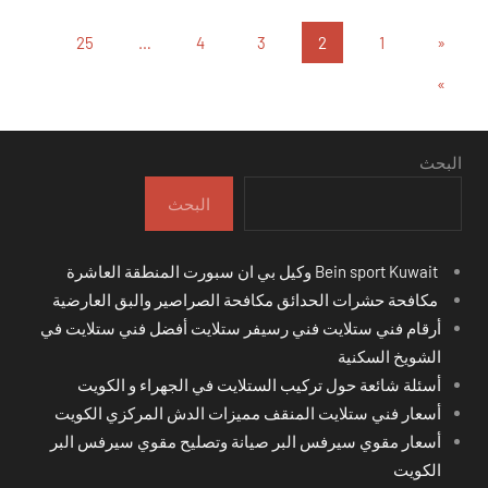
تعدد
المقالات
25
…
4
3
2
1
«
السابقة
صفحات
المقالات
»
التالية
المقالات
البحث
البحث
Bein sport Kuwait وكيل بي ان سبورت المنطقة العاشرة
مكافحة حشرات الحدائق مكافحة الصراصير والبق العارضية
أرقام فني ستلايت فني رسيفر ستلايت أفضل فني ستلايت في
الشويخ السكنية
أسئلة شائعة حول تركيب الستلايت في الجهراء و الكويت
أسعار فني ستلايت المنقف مميزات الدش المركزي الكويت
أسعار مقوي سيرفس البر صيانة وتصليح مقوي سيرفس البر
الكويت