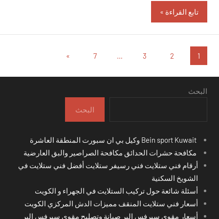
تابع القراءة
تعدد
المقالات
»
7
…
3
2
1
التالية
صفحات
المقالات
البحث
البحث
Bein sport Kuwait وكيل بي ان سبورت المنطقة العاشرة
مكافحة حشرات الحدائق مكافحة الصراصير والبق العارضية
أرقام فني ستلايت فني رسيفر ستلايت أفضل فني ستلايت في
الشويخ السكنية
أسئلة شائعة حول تركيب الستلايت في الجهراء و الكويت
أسعار فني ستلايت المنقف مميزات الدش المركزي الكويت
أسعار مقوي سيرفس البر صيانة وتصليح مقوي سيرفس البر