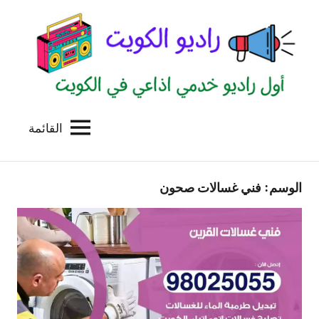
لتجاوز
لى
لمحتوى
القائمة
راديو
اول
منصة
الكويت
اذاعية
الوسم:
فني غسالات صحون
للاعلانات
الخدمية
بالكويت