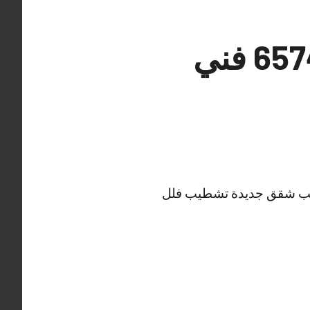
معلم كهربائي منازل القرين 65742444 فني
شطيب شقق جديدة تشطيب فلل