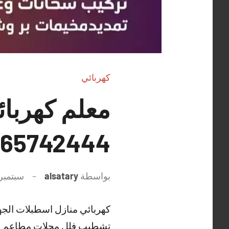
كهربائي
معلم كهربائ
65742444 فني كهرباء بيوت الكويت
بواسطة
alsatary
سبتمبر 27, 021
كهربائي منازل اسطبلات الجه
تشطيب فلل محلات مطاعم وم