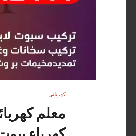
كهربائي
كهرباء بيوت