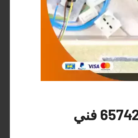
معلم كهربائي منازل السالمي 65742444 فني