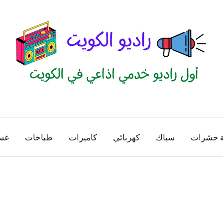
راديو
اول
منصة
الكويت
اذاعية
ة حشرات
سباك
كهربائي
كاميرات
طباخات
غس
للاعلانات
الخدمية
بالكويت