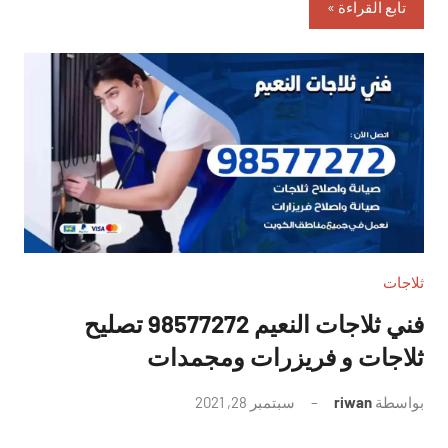
تابع القراءة
ثلاجات
فني ثلاجات النعيم 98577272 تصليح
ثلاجات و فريزرات ومجمدات
بواسطة
riwan
سبتمبر 28, 2021
لا
توجد