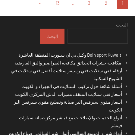
تعدد
المقالات
»
13
…
3
2
1
التالية
صفحات
المقالات
البحث
البحث
Bein sport Kuwait وكيل بي ان سبورت المنطقة العاشرة
مكافحة حشرات الحدائق مكافحة الصراصير والبق العارضية
أرقام فني ستلايت فني رسيفر ستلايت أفضل فني ستلايت في
الشويخ السكنية
أسئلة شائعة حول تركيب الستلايت في الجهراء و الكويت
أسعار فني ستلايت المنقف مميزات الدش المركزي الكويت
أسعار مقوي سيرفس البر صيانة وتصليح مقوي سيرفس البر
الكويت
أنواع الخدمات والإصلاحات مع فينشر مركز صيانة سيارات
فينشر
أنواع شتر و المينوم السالمي ألوان شتر السالمي صباغ الكويت