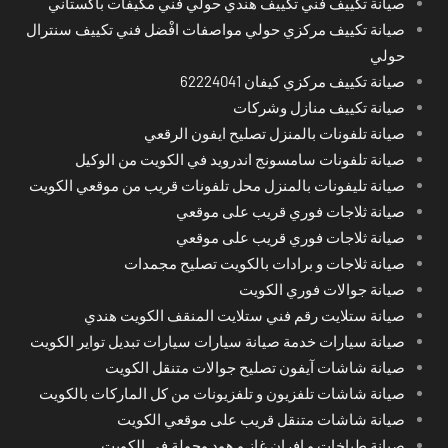
صيانة تكييف فني تكييف هندي حولي فني مكيفات باكستاني
صيانة تكييف مركزي حولي مواصفات افْضل فني تكييف سنترال
حولي
صيانة تكييف مركزي كيفان 62224041
صيانة تكييف منازل وشركات
صيانة تلفونات بالمنزل تصليح ايفون الرقعي
صيانة تلفونات سامسونج اندرويد في الكويت من الوكيل
صيانة تليفونات بالمنزل محل تلفونات قريب من موقعي الكويت
صيانة ثلاجات فوري قريب على موقعي
صيانة ثلاجات فوري قريب على موقعي
صيانة ثلاجات و برادات بالكويت تصليح مجمدات
صيانة جوالات فوري الكويت
صيانة ستلايت رقم فني ستلايت المنقف الكويت هندي
صيانة سيارات خدمة صيانة سيارات سيارات تبديل تواير الكويت
صيانة شاشات آيفون تصليح جوالات متنقل الكويت
صيانة شاشات تلفزيون و تلفزيونات من كل الماركات بالكويت
صيانة شاشات متنقل قريب على موقعي الكويت
صيانة طباخات و افران غاز و هود وجولة في الكويت