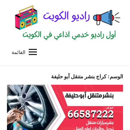
لتجاوز
لى
لمحتوى
القائمة
راديو
اول
منصة
الكويت
اذاعية
الوسم:
كراج بنشر متنقل أبو حليفة
للاعلانات
الخدمية
بالكويت