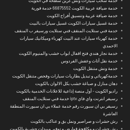
خدمة سحب سيارات ونش كرين سطحة في الكويت
خدمة ضيافة عربية الكويت 66875552 خدمة فورية
خدمة ضيافة عربية وتنسيق أفراح الكويت
خدمة غسيل سيارات الكويت غسيل سيارات بالبيت
خدمة فني ستلايت المنقف فني ستلايت ورسيفر ب المنقف
خدمة كهرباء سيارات عند البيت كهرباء وميكانيك سيارات
الاحمدي
خدمة نجار هندي فتح اقفال ابواب خشب والمنيوم الكويت
خدمة نقل أثاث وعفش الفردوس
خدمة ونش متنقل الكويت
خدمةكهربائي و تبديل بطاريات سيارات وفحص متنقل الكويت
دهان منازل و صباغة خشب بكل الالوان بالكويت
راديو الكويت - أول منصة إذاعية للاعلانات الخدمية بالكويت
رسيفر انترنت واي فاي iptv خدمة فني ستلايت المنقف
رسيفر بي ان سبورت رقم خدمة عملاء بي ان سبورت المنطقة
العاشرة
رش حشرات و صراصير ونمل بق و عناكب بالكويت
رش حشرات و مكافحة قوارض و توفير مبيدات حشرية بالكويت