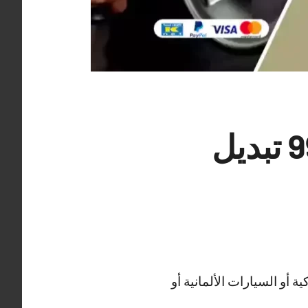
كراج بنشر متنقل الجابرية 99009551‬ تبديل
 أو السيارات الألمانية أو