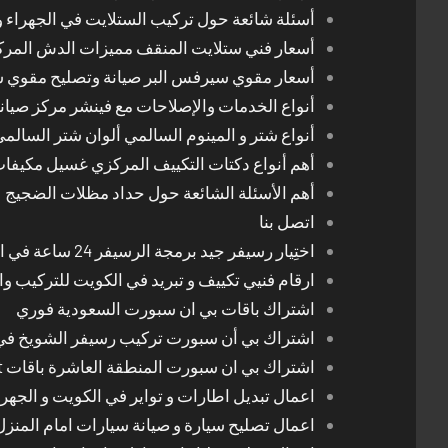
أسئلة شائعة حول تركيب الستلايت في الجهراء و
أسعار فني ستلايت المنقف مميزات الدش المر
أسعار مقوي سيرفس البر صيانة وتصليح مقوي 
أنواع الخدمات والإصلاحات مع فينشر مركز صيان
أنواع شتر و المينوم السالمي ألوان شتر السالم
أهم أنواع دكتات التكييف المركزي غسيل مكيفا
أهم الأسئلة الشائعة حول حداد مظلات الضجيج
اتصل بنا
اختِيار رسيفر جيد برمجة الرسيفر 24 ساعة في الكويت
ارقام فنيي تكييف و تبريد في الكويت للتركيب وا
اشتراك باقات بي ان سبورت السعودية فوري
اشتراك بي أن سبورت تركيب رسيفر الشويخ في
اشتراك بي ان سبورت المنطقة العاشرة باقات Bein Sport الجديدة
اعمال تبديل اطارات و تواير في الكويت و الجهرا
اعمال تصليح سيارة و صيانة سيارات امام المنز