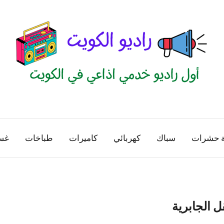
راديو
اول
منصة
الكويت
اذاعية
ة حشرات
سباك
كهربائي
كاميرات
طباخات
غس
للاعلانات
الخدمية
بالكويت
ل الجابرية