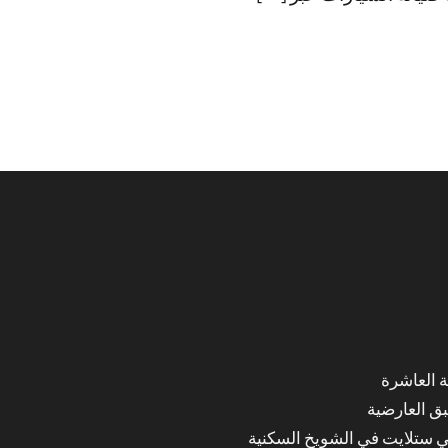
ق العارضية
ي ستلايت في الشويخ السكنية