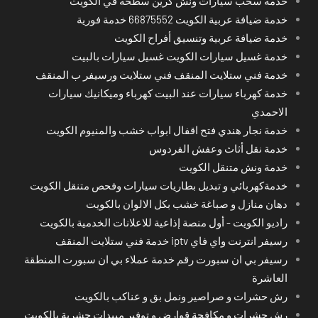
خدمة سحب سيارات ونش كرين سطحة في الكويت
خدمة ضيافة عربية الكويت 66875552 خدمة فورية
خدمة ضيافة عربية وتنسيق أفراح الكويت
خدمة غسيل سيارات الكويت غسيل سيارات بالبيت
خدمة فني ستلايت المنقف فني ستلايت ورسيفر ب المنقف
خدمة كهرباء سيارات عند البيت كهرباء وميكانيك سيارات
الاحمدي
خدمة نجار هندي فتح اقفال ابواب خشب والمنيوم الكويت
خدمة نقل أثاث وعفش الفردوس
خدمة ونش متنقل الكويت
خدمةكهربائي و تبديل بطاريات سيارات وفحص متنقل الكويت
دهان منازل و صباغة خشب بكل الالوان بالكويت
راديو الكويت - أول منصة إذاعية للاعلانات الخدمية بالكويت
رسيفر انترنت واي فاي iptv خدمة فني ستلايت المنقف
رسيفر بي ان سبورت رقم خدمة عملاء بي ان سبورت المنطقة
العاشرة
رش حشرات و صراصير ونمل بق و عناكب بالكويت
رش حشرات و مكافحة قوارض و توفير مبيدات حشرية بالكويت