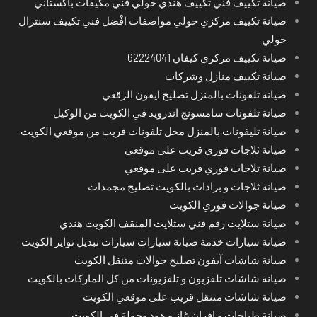
صيانة تكييف فني تكييف هندي حولي فني مكيفات باكستاني
صيانة تكييف مركزي حولي مواصفات افْضل فني تكييف سنترال
حولي
صيانة تكييف مركزي كيفان 62224041
صيانة تكييف منازل وشركات
صيانة تلفونات بالمنزل تصليح ايفون الرقعي
صيانة تلفونات سامسونج اندرويد في الكويت من الوكيل
صيانة تليفونات بالمنزل محل تلفونات قريب من موقعي الكويت
صيانة ثلاجات فوري قريب على موقعي
صيانة ثلاجات فوري قريب على موقعي
صيانة ثلاجات و برادات بالكويت تصليح مجمدات
صيانة جوالات فوري الكويت
صيانة ستلايت رقم فني ستلايت المنقف الكويت هندي
صيانة سيارات خدمة صيانة سيارات سيارات تبديل تواير الكويت
صيانة شاشات آيفون تصليح جوالات متنقل الكويت
صيانة شاشات تلفزيون و تلفزيونات من كل الماركات بالكويت
صيانة شاشات متنقل قريب على موقعي الكويت
صيانة طباخات و افران غاز و هود وجولة في الكويت