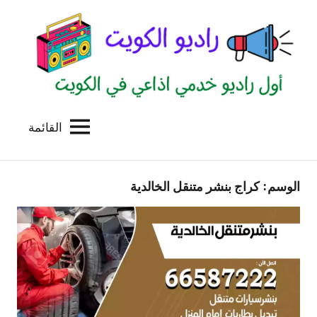
لتجاوز
لى
لمحتوى
القائمة
راديو
اول
منصة
الكويت
اذاعية
الوسم:
كراج بنشر متنقل الخالدية
للاعلانات
الخدمية
بالكويت