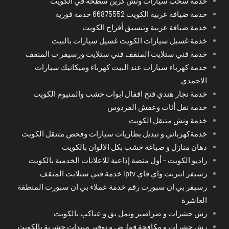
خدمة سحب سيارات ونش كرين سطحة في الكويت
خدمة ضيافة عربية الكويت 66875552 خدمة فورية
خدمة ضيافة عربية وتنسيق أفراح الكويت
خدمة غسيل سيارات الكويت غسيل سيارات بالبيت
خدمة فني ستلايت المنقف فني ستلايت ورسيفر ب المنقف
خدمة كهرباء سيارات عند البيت كهرباء وميكانيك سيارات
الاحمدي
خدمة نجار هندي فتح اقفال ابواب خشب والمنيوم الكويت
خدمة نقل أثاث وعفش الفردوس
خدمة ونش متنقل الكويت
خدمةكهربائي و تبديل بطاريات سيارات وفحص متنقل الكويت
دهان منازل و صباغة خشب بكل الالوان بالكويت
راديو الكويت - أول منصة إذاعية للاعلانات الخدمية بالكويت
رسيفر انترنت واي فاي iptv خدمة فني ستلايت المنقف
رسيفر بي ان سبورت رقم خدمة عملاء بي ان سبورت المنطقة
العاشرة
رش حشرات و صراصير ونمل بق و عناكب بالكويت
رش حشرات و مكافحة قوارض و توفير مبيدات حشرية بالكويت