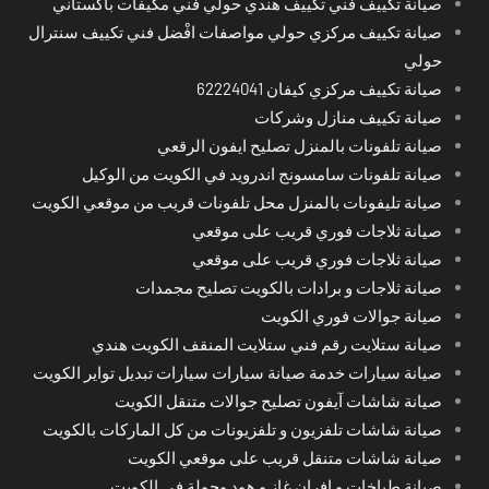
صيانة تكييف فني تكييف هندي حولي فني مكيفات باكستاني
صيانة تكييف مركزي حولي مواصفات افْضل فني تكييف سنترال
حولي
صيانة تكييف مركزي كيفان 62224041
صيانة تكييف منازل وشركات
صيانة تلفونات بالمنزل تصليح ايفون الرقعي
صيانة تلفونات سامسونج اندرويد في الكويت من الوكيل
صيانة تليفونات بالمنزل محل تلفونات قريب من موقعي الكويت
صيانة ثلاجات فوري قريب على موقعي
صيانة ثلاجات فوري قريب على موقعي
صيانة ثلاجات و برادات بالكويت تصليح مجمدات
صيانة جوالات فوري الكويت
صيانة ستلايت رقم فني ستلايت المنقف الكويت هندي
صيانة سيارات خدمة صيانة سيارات سيارات تبديل تواير الكويت
صيانة شاشات آيفون تصليح جوالات متنقل الكويت
صيانة شاشات تلفزيون و تلفزيونات من كل الماركات بالكويت
صيانة شاشات متنقل قريب على موقعي الكويت
صيانة طباخات و افران غاز و هود وجولة في الكويت