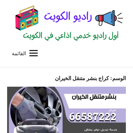
لتجاوز
لى
لمحتوى
القائمة
راديو
اول
منصة
الكويت
اذاعية
الوسم:
كراج بنشر متنقل الخيران
للاعلانات
الخدمية
بالكويت