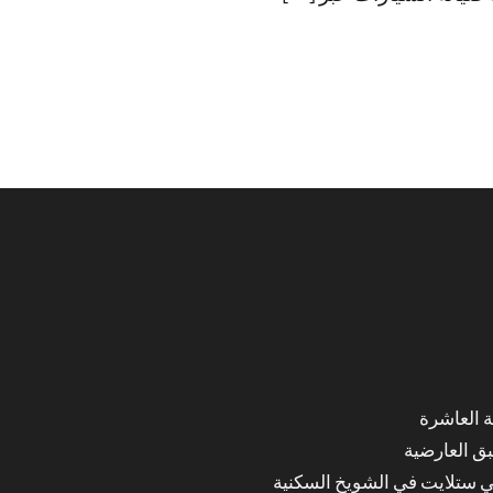
ق العارضية
ي ستلايت في الشويخ السكنية