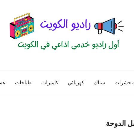
راديو
اول
منصة
الكويت
اذاعية
ة حشرات
سباك
كهربائي
كاميرات
طباخات
غس
للاعلانات
الخدمية
بالكويت
ل الدوحة