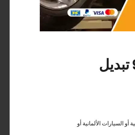
كراج بنشر متنقل الدوحة 99009551‬ تبديل
أو السيارات الألمانية أو