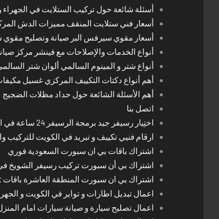
أسئلة شائعة حول تركيب الستلايت في الجهراء و
أسعار فني ستلايت المنقف مميزات الدش المر
أسعار مقوي سيرفس البر صيانة وتصليح مقوي 
أنواع الخدمات والإصلاحات مع فينشر مركز صيان
أنواع شتر و المينوم السالمي ألوان شتر السالم
أهم أنواع دكتات التكييف المركزي غسيل مكيفا
أهم الأسئلة الشائعة حول حداد مظلات الضجيج
اتصل بنا
اختِيار رسيفر جيد برمجة الرسيفر 24 ساعة في الكويت
ارقام فنيي تكييف و تبريد في الكويت للتركيب وا
اشتراك باقات بي ان سبورت السعودية فوري
اشتراك بي أن سبورت تركيب رسيفر الشويخ في
اشتراك بي ان سبورت المنطقة العاشرة باقات Bein Sport الجديدة
اعمال تبديل اطارات و تواير في الكويت و الجهرا
اعمال تصليح سيارة و صيانة سيارات امام المنز