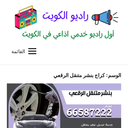
لتجاوز
لى
لمحتوى
القائمة
راديو
اول
منصة
الكويت
اذاعية
الوسم:
كراج بنشر متنقل الرقعي
للاعلانات
الخدمية
بالكويت