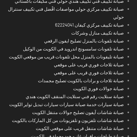
صيانة تكييف فني تكييف هندي حولي فني مكيفات باكستاني
صيانة تكييف مركزي حولي مواصفات افْضل فني تكييف سنترال
حولي
صيانة تكييف مركزي كيفان 62224041
صيانة تكييف منازل وشركات
صيانة تلفونات بالمنزل تصليح ايفون الرقعي
صيانة تلفونات سامسونج اندرويد في الكويت من الوكيل
صيانة تليفونات بالمنزل محل تلفونات قريب من موقعي الكويت
صيانة ثلاجات فوري قريب على موقعي
صيانة ثلاجات فوري قريب على موقعي
صيانة ثلاجات و برادات بالكويت تصليح مجمدات
صيانة جوالات فوري الكويت
صيانة ستلايت رقم فني ستلايت المنقف الكويت هندي
صيانة سيارات خدمة صيانة سيارات سيارات تبديل تواير الكويت
صيانة شاشات آيفون تصليح جوالات متنقل الكويت
صيانة شاشات تلفزيون و تلفزيونات من كل الماركات بالكويت
صيانة شاشات متنقل قريب على موقعي الكويت
صيانة طباخات و افران غاز و هود وجولة في الكويت