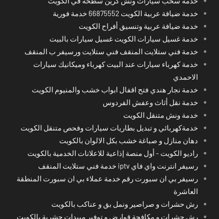
خدمة سحب سيارات ونش كرين سطحة في الكويت
خدمة ضيافة عربية الكويت 66875552 خدمة فورية
خدمة ضيافة عربية وتنسيق أفراح الكويت
خدمة غسيل سيارات الكويت غسيل سيارات بالبيت
خدمة فني ستلايت المنقف فني ستلايت ورسيفر ب المنقف
خدمة كهرباء سيارات عند البيت كهرباء وميكانيك سيارات
الاحمدي
خدمة نجار هندي فتح اقفال ابواب خشب والمنيوم الكويت
خدمة نقل أثاث وعفش الفردوس
خدمة ونش متنقل الكويت
خدمةكهربائي و تبديل بطاريات سيارات وفحص متنقل الكويت
دهان منازل و صباغة خشب بكل الالوان بالكويت
راديو الكويت - أول منصة إذاعية للاعلانات الخدمية بالكويت
رسيفر انترنت واي فاي iptv خدمة فني ستلايت المنقف
رسيفر بي ان سبورت رقم خدمة عملاء بي ان سبورت المنطقة
العاشرة
رش حشرات و صراصير ونمل بق و عناكب بالكويت
رش حشرات و مكافحة قوارض و توفير مبيدات حشرية بالكويت