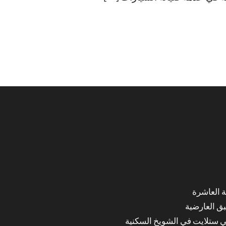
ق العارضية
ي ستلايت في الشويخ السكنية