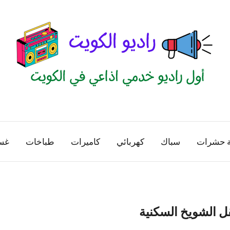
راديو
اول
منصة
الكويت
اذاعية
ة حشرات
سباك
كهربائي
كاميرات
طباخات
غس
للاعلانات
الخدمية
بالكويت
ل الشويخ السكنية