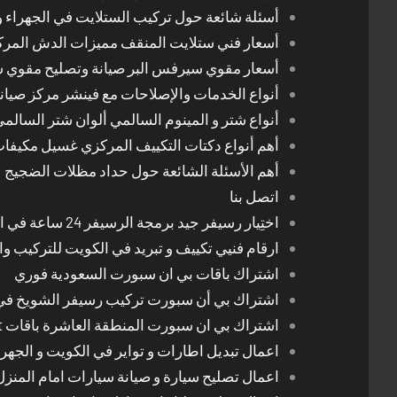
أسئلة شائعة حول تركيب الستلايت في الجهراء و
أسعار فني ستلايت المنقف مميزات الدش المر
أسعار مقوي سيرفس البر صيانة وتصليح مقوي 
أنواع الخدمات والإصلاحات مع فينشر مركز صيان
أنواع شتر و المينوم السالمي ألوان شتر السالم
أهم أنواع دكتات التكييف المركزي غسيل مكيفا
أهم الأسئلة الشائعة حول حداد مظلات الضجيج
اتصل بنا
اختِيار رسيفر جيد برمجة الرسيفر 24 ساعة في الكويت
ارقام فنيي تكييف و تبريد في الكويت للتركيب وا
اشتراك باقات بي ان سبورت السعودية فوري
اشتراك بي أن سبورت تركيب رسيفر الشويخ في
اشتراك بي ان سبورت المنطقة العاشرة باقات Bein Sport الجديدة
اعمال تبديل اطارات و تواير في الكويت و الجهرا
اعمال تصليح سيارة و صيانة سيارات امام المنز