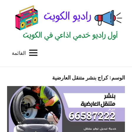
لتجاوز
لى
لمحتوى
القائمة
راديو
اول
منصة
الكويت
اذاعية
الوسم:
كراج بنشر متنقل العارضية
للاعلانات
الخدمية
بالكويت