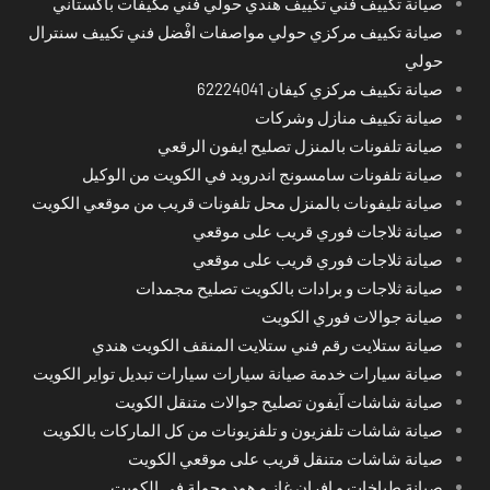
صيانة تكييف فني تكييف هندي حولي فني مكيفات باكستاني
صيانة تكييف مركزي حولي مواصفات افْضل فني تكييف سنترال
حولي
صيانة تكييف مركزي كيفان 62224041
صيانة تكييف منازل وشركات
صيانة تلفونات بالمنزل تصليح ايفون الرقعي
صيانة تلفونات سامسونج اندرويد في الكويت من الوكيل
صيانة تليفونات بالمنزل محل تلفونات قريب من موقعي الكويت
صيانة ثلاجات فوري قريب على موقعي
صيانة ثلاجات فوري قريب على موقعي
صيانة ثلاجات و برادات بالكويت تصليح مجمدات
صيانة جوالات فوري الكويت
صيانة ستلايت رقم فني ستلايت المنقف الكويت هندي
صيانة سيارات خدمة صيانة سيارات سيارات تبديل تواير الكويت
صيانة شاشات آيفون تصليح جوالات متنقل الكويت
صيانة شاشات تلفزيون و تلفزيونات من كل الماركات بالكويت
صيانة شاشات متنقل قريب على موقعي الكويت
صيانة طباخات و افران غاز و هود وجولة في الكويت