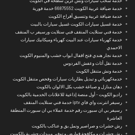
خدمة سحب سيارات ونش كرين سطحة في الكويت
خدمة ضيافة عربية الكويت 66875552 خدمة فورية
خدمة ضيافة عربية وتنسيق أفراح الكويت
خدمة غسيل سيارات الكويت غسيل سيارات بالبيت
خدمة فني ستلايت المنقف فني ستلايت ورسيفر ب المنقف
خدمة كهرباء سيارات عند البيت كهرباء وميكانيك سيارات
الاحمدي
خدمة نجار هندي فتح اقفال ابواب خشب والمنيوم الكويت
خدمة نقل أثاث وعفش الفردوس
خدمة ونش متنقل الكويت
خدمةكهربائي و تبديل بطاريات سيارات وفحص متنقل الكويت
دهان منازل و صباغة خشب بكل الالوان بالكويت
راديو الكويت - أول منصة إذاعية للاعلانات الخدمية بالكويت
رسيفر انترنت واي فاي iptv خدمة فني ستلايت المنقف
رسيفر بي ان سبورت رقم خدمة عملاء بي ان سبورت المنطقة
العاشرة
رش حشرات و صراصير ونمل بق و عناكب بالكويت
رش حشرات و مكافحة قوارض و توفير مبيدات حشرية بالكويت