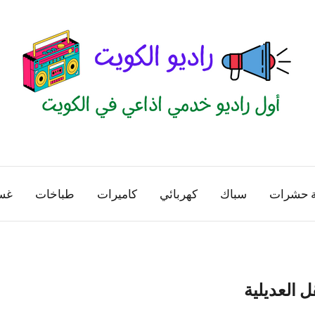
راديو
اول
منصة
الكويت
اذاعية
ة حشرات
سباك
كهربائي
كاميرات
طباخات
غس
للاعلانات
الخدمية
بالكويت
ل العديلية