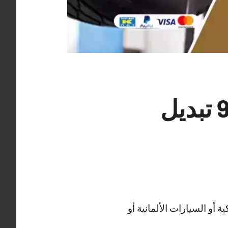
كراج بنشر متنقل العديلية 99009551‬ تبديل
 أو السيارات الألمانية أو