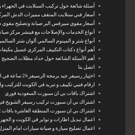
أسئلة شائعة حول تركيب الستلايت في الجهراء و
أسعار فني ستلايت المنقف مميزات الدش المر
أسعار مقوي سيرفس البر صيانة وتصليح مقوي 
أنواع الخدمات والإصلاحات مع فينشر مركز صيان
أنواع شتر و المينوم السالمي ألوان شتر السالم
أهم أنواع دكتات التكييف المركزي غسيل مكيفا
أهم الأسئلة الشائعة حول حداد مظلات الضجيج
اتصل بنا
اختِيار رسيفر جيد برمجة الرسيفر 24 ساعة في الكويت
ارقام فنيي تكييف و تبريد في الكويت للتركيب وا
اشتراك باقات بي ان سبورت السعودية فوري
اشتراك بي أن سبورت تركيب رسيفر الشويخ في
اشتراك بي ان سبورت المنطقة العاشرة باقات Bein Sport الجديدة
اعمال تبديل اطارات و تواير في الكويت و الجهرا
اعمال تصليح سيارة و صيانة سيارات امام المنز