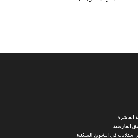
ق العارضية
ي ستلايت في الشويخ السكنية