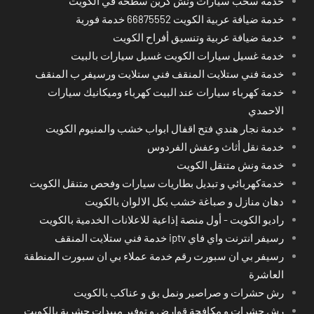
خدمة سحب سيارات ونش كرين سطحة في الكويت
خدمة ضيافة عربية الكويت 66875552 خدمة فورية
خدمة ضيافة عربية وتنسيق أفراح الكويت
خدمة غسيل سيارات الكويت غسيل سيارات بالبيت
خدمة فني ستلايت المنقف فني ستلايت ورسيفر ب المنقف
خدمة كهرباء سيارات عند البيت كهرباء وميكانيك سيارات
الاحمدي
خدمة نجار هندي فتح اقفال ابواب خشب والمنيوم الكويت
خدمة نقل أثاث وعفش الفردوس
خدمة ونش متنقل الكويت
خدمةكهربائي و تبديل بطاريات سيارات وفحص متنقل الكويت
دهان منازل و صباغة خشب بكل الالوان بالكويت
راديو الكويت - أول منصة إذاعية للاعلانات الخدمية بالكويت
رسيفر انترنت واي فاي iptv خدمة فني ستلايت المنقف
رسيفر بي ان سبورت رقم خدمة عملاء بي ان سبورت المنطقة
العاشرة
رش حشرات و صراصير ونمل بق و عناكب بالكويت
رش حشرات و مكافحة قوارض و توفير مبيدات حشرية بالكويت