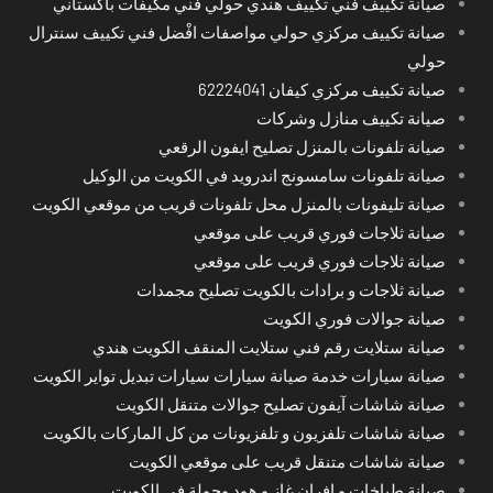
صيانة تكييف فني تكييف هندي حولي فني مكيفات باكستاني
صيانة تكييف مركزي حولي مواصفات افْضل فني تكييف سنترال
حولي
صيانة تكييف مركزي كيفان 62224041
صيانة تكييف منازل وشركات
صيانة تلفونات بالمنزل تصليح ايفون الرقعي
صيانة تلفونات سامسونج اندرويد في الكويت من الوكيل
صيانة تليفونات بالمنزل محل تلفونات قريب من موقعي الكويت
صيانة ثلاجات فوري قريب على موقعي
صيانة ثلاجات فوري قريب على موقعي
صيانة ثلاجات و برادات بالكويت تصليح مجمدات
صيانة جوالات فوري الكويت
صيانة ستلايت رقم فني ستلايت المنقف الكويت هندي
صيانة سيارات خدمة صيانة سيارات سيارات تبديل تواير الكويت
صيانة شاشات آيفون تصليح جوالات متنقل الكويت
صيانة شاشات تلفزيون و تلفزيونات من كل الماركات بالكويت
صيانة شاشات متنقل قريب على موقعي الكويت
صيانة طباخات و افران غاز و هود وجولة في الكويت