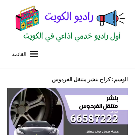
لتجاوز
لى
لمحتوى
القائمة
راديو
اول
منصة
الكويت
اذاعية
الوسم:
كراج بنشر متنقل الفردوس
للاعلانات
الخدمية
بالكويت