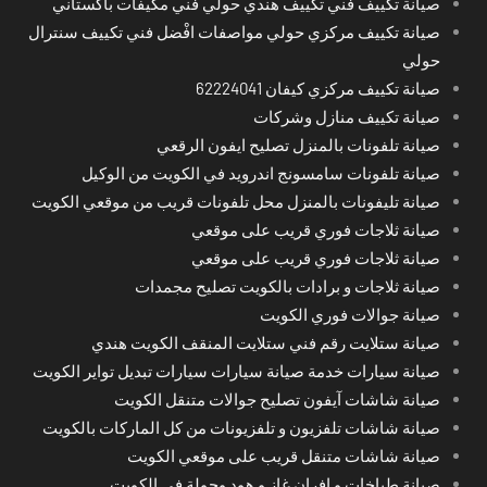
صيانة تكييف فني تكييف هندي حولي فني مكيفات باكستاني
صيانة تكييف مركزي حولي مواصفات افْضل فني تكييف سنترال
حولي
صيانة تكييف مركزي كيفان 62224041
صيانة تكييف منازل وشركات
صيانة تلفونات بالمنزل تصليح ايفون الرقعي
صيانة تلفونات سامسونج اندرويد في الكويت من الوكيل
صيانة تليفونات بالمنزل محل تلفونات قريب من موقعي الكويت
صيانة ثلاجات فوري قريب على موقعي
صيانة ثلاجات فوري قريب على موقعي
صيانة ثلاجات و برادات بالكويت تصليح مجمدات
صيانة جوالات فوري الكويت
صيانة ستلايت رقم فني ستلايت المنقف الكويت هندي
صيانة سيارات خدمة صيانة سيارات سيارات تبديل تواير الكويت
صيانة شاشات آيفون تصليح جوالات متنقل الكويت
صيانة شاشات تلفزيون و تلفزيونات من كل الماركات بالكويت
صيانة شاشات متنقل قريب على موقعي الكويت
صيانة طباخات و افران غاز و هود وجولة في الكويت