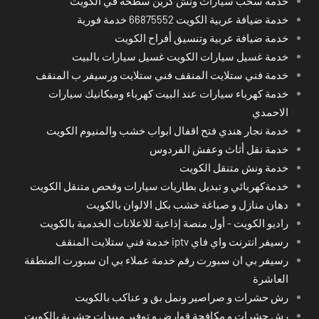
خدمة سحب سيارات ونش كرين سطحة في الكويت
خدمة ضيافة عربية الكويت 66875552 خدمة فورية
خدمة ضيافة عربية وتنسيق أفراح الكويت
خدمة غسيل سيارات الكويت غسيل سيارات بالبيت
خدمة فني ستلايت المنقف فني ستلايت ورسيفر ب المنقف
خدمة كهرباء سيارات عند البيت كهرباء وميكانيك سيارات
الاحمدي
خدمة نجار هندي فتح اقفال ابواب خشب والمنيوم الكويت
خدمة نقل أثاث وعفش الفردوس
خدمة ونش متنقل الكويت
خدمةكهربائي و تبديل بطاريات سيارات وفحص متنقل الكويت
دهان منازل و صباغة خشب بكل الالوان بالكويت
راديو الكويت - أول منصة إذاعية للاعلانات الخدمية بالكويت
رسيفر انترنت واي فاي iptv خدمة فني ستلايت المنقف
رسيفر بي ان سبورت رقم خدمة عملاء بي ان سبورت المنطقة
العاشرة
رش حشرات و صراصير ونمل بق و عناكب بالكويت
رش حشرات و مكافحة قوارض و توفير مبيدات حشرية بالكويت