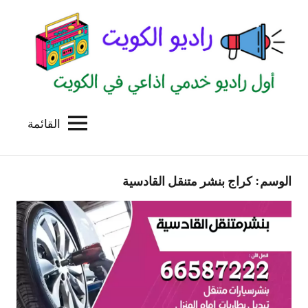
لتجاوز
لى
لمحتوى
القائمة
راديو
اول
منصة
الكويت
اذاعية
الوسم:
كراج بنشر متنقل القادسية
للاعلانات
الخدمية
بالكويت