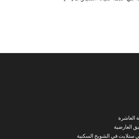
ق العارضية
ي ستلايت في الشويخ السكنية