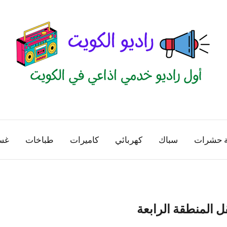
راديو
اول
منصة
الكويت
اذاعية
ة حشرات
سباك
كهربائي
كاميرات
طباخات
غس
للاعلانات
الخدمية
بالكويت
ل المنطقة الرابعة