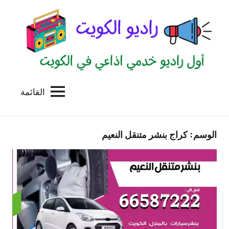
لتجاوز
لى
لمحتوى
القائمة
راديو
اول
منصة
الكويت
اذاعية
الوسم:
كراج بنشر متنقل النعيم
للاعلانات
الخدمية
بالكويت