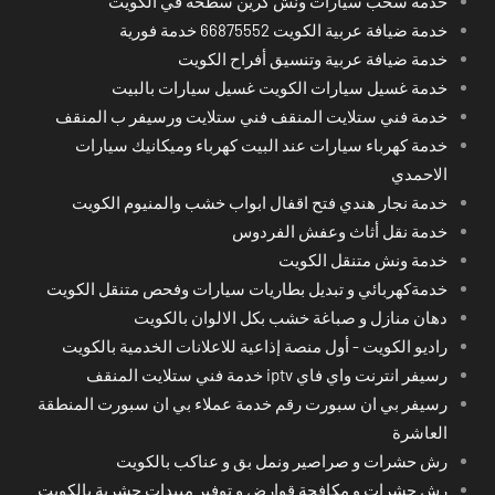
خدمة سحب سيارات ونش كرين سطحة في الكويت
خدمة ضيافة عربية الكويت 66875552 خدمة فورية
خدمة ضيافة عربية وتنسيق أفراح الكويت
خدمة غسيل سيارات الكويت غسيل سيارات بالبيت
خدمة فني ستلايت المنقف فني ستلايت ورسيفر ب المنقف
خدمة كهرباء سيارات عند البيت كهرباء وميكانيك سيارات
الاحمدي
خدمة نجار هندي فتح اقفال ابواب خشب والمنيوم الكويت
خدمة نقل أثاث وعفش الفردوس
خدمة ونش متنقل الكويت
خدمةكهربائي و تبديل بطاريات سيارات وفحص متنقل الكويت
دهان منازل و صباغة خشب بكل الالوان بالكويت
راديو الكويت - أول منصة إذاعية للاعلانات الخدمية بالكويت
رسيفر انترنت واي فاي iptv خدمة فني ستلايت المنقف
رسيفر بي ان سبورت رقم خدمة عملاء بي ان سبورت المنطقة
العاشرة
رش حشرات و صراصير ونمل بق و عناكب بالكويت
رش حشرات و مكافحة قوارض و توفير مبيدات حشرية بالكويت