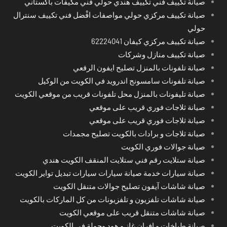
صيانة تكييف فني تكييف هندي حولي فني مكيفات باكستاني
صيانة تكييف مركزي حولي مواصفات افْضل فني تكييف سنترال
حولي
صيانة تكييف مركزي كيفان 62224041
صيانة تكييف منازل وشركات
صيانة تلفونات بالمنزل تصليح ايفون الرقعي
صيانة تلفونات سامسونج اندرويد في الكويت من الوكيل
صيانة تليفونات بالمنزل محل تلفونات قريب من موقعي الكويت
صيانة ثلاجات فوري قريب على موقعي
صيانة ثلاجات فوري قريب على موقعي
صيانة ثلاجات و برادات بالكويت تصليح مجمدات
صيانة جوالات فوري الكويت
صيانة ستلايت رقم فني ستلايت المنقف الكويت هندي
صيانة سيارات خدمة صيانة سيارات سيارات تبديل تواير الكويت
صيانة شاشات آيفون تصليح جوالات متنقل الكويت
صيانة شاشات تلفزيون و تلفزيونات من كل الماركات بالكويت
صيانة شاشات متنقل قريب على موقعي الكويت
صيانة طباخات و افران غاز و هود وجولة في الكويت