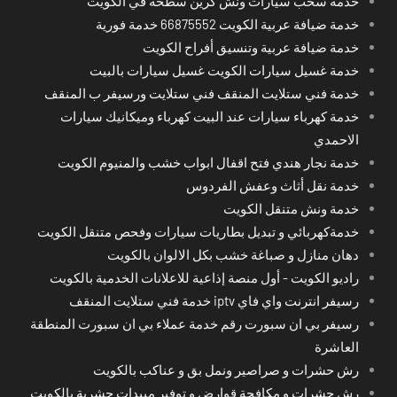
خدمة سحب سيارات ونش كرين سطحة في الكويت
خدمة ضيافة عربية الكويت 66875552 خدمة فورية
خدمة ضيافة عربية وتنسيق أفراح الكويت
خدمة غسيل سيارات الكويت غسيل سيارات بالبيت
خدمة فني ستلايت المنقف فني ستلايت ورسيفر ب المنقف
خدمة كهرباء سيارات عند البيت كهرباء وميكانيك سيارات
الاحمدي
خدمة نجار هندي فتح اقفال ابواب خشب والمنيوم الكويت
خدمة نقل أثاث وعفش الفردوس
خدمة ونش متنقل الكويت
خدمةكهربائي و تبديل بطاريات سيارات وفحص متنقل الكويت
دهان منازل و صباغة خشب بكل الالوان بالكويت
راديو الكويت - أول منصة إذاعية للاعلانات الخدمية بالكويت
رسيفر انترنت واي فاي iptv خدمة فني ستلايت المنقف
رسيفر بي ان سبورت رقم خدمة عملاء بي ان سبورت المنطقة
العاشرة
رش حشرات و صراصير ونمل بق و عناكب بالكويت
رش حشرات و مكافحة قوارض و توفير مبيدات حشرية بالكويت