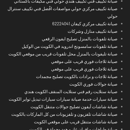
صيانة تكييف فني تكييف هندي حولي فني مكيفات باكستاني
صيانة تكييف مركزي حولي مواصفات افْضل فني تكييف سنترال
حولي
صيانة تكييف مركزي كيفان 62224041
صيانة تكييف منازل وشركات
صيانة تلفونات بالمنزل تصليح ايفون الرقعي
صيانة تلفونات سامسونج اندرويد في الكويت من الوكيل
صيانة تليفونات بالمنزل محل تلفونات قريب من موقعي الكويت
صيانة ثلاجات فوري قريب على موقعي
صيانة ثلاجات فوري قريب على موقعي
صيانة ثلاجات و برادات بالكويت تصليح مجمدات
صيانة جوالات فوري الكويت
صيانة ستلايت رقم فني ستلايت المنقف الكويت هندي
صيانة سيارات خدمة صيانة سيارات سيارات تبديل تواير الكويت
صيانة شاشات آيفون تصليح جوالات متنقل الكويت
صيانة شاشات تلفزيون و تلفزيونات من كل الماركات بالكويت
صيانة شاشات متنقل قريب على موقعي الكويت
صيانة طباخات و افران غاز و هود وجولة في الكويت