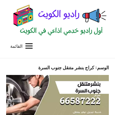
لتجاوز
لى
لمحتوى
القائمة
راديو
اول
منصة
الكويت
اذاعية
الوسم:
كراج بنشر متنقل جنوب السرة
للاعلانات
الخدمية
بالكويت