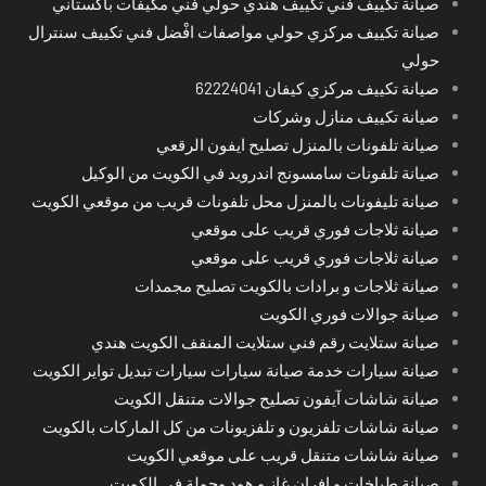
صيانة تكييف فني تكييف هندي حولي فني مكيفات باكستاني
صيانة تكييف مركزي حولي مواصفات افْضل فني تكييف سنترال
حولي
صيانة تكييف مركزي كيفان 62224041
صيانة تكييف منازل وشركات
صيانة تلفونات بالمنزل تصليح ايفون الرقعي
صيانة تلفونات سامسونج اندرويد في الكويت من الوكيل
صيانة تليفونات بالمنزل محل تلفونات قريب من موقعي الكويت
صيانة ثلاجات فوري قريب على موقعي
صيانة ثلاجات فوري قريب على موقعي
صيانة ثلاجات و برادات بالكويت تصليح مجمدات
صيانة جوالات فوري الكويت
صيانة ستلايت رقم فني ستلايت المنقف الكويت هندي
صيانة سيارات خدمة صيانة سيارات سيارات تبديل تواير الكويت
صيانة شاشات آيفون تصليح جوالات متنقل الكويت
صيانة شاشات تلفزيون و تلفزيونات من كل الماركات بالكويت
صيانة شاشات متنقل قريب على موقعي الكويت
صيانة طباخات و افران غاز و هود وجولة في الكويت