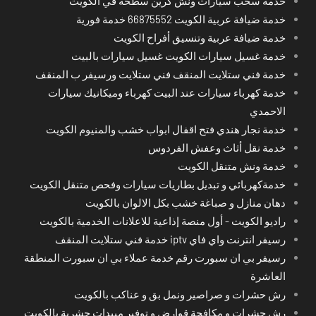
خدمة سحب سيارات ونش كرين سطحة في الكويت
خدمة ضيافة عربية الكويت 66875552 خدمة فورية
خدمة ضيافة عربية وتنسيق أفراح الكويت
خدمة غسيل سيارات الكويت غسيل سيارات بالبيت
خدمة فني ستلايت المنقف فني ستلايت ورسيفر ب المنقف
خدمة كهرباء سيارات عند البيت كهرباء وميكانيك سيارات
الاحمدي
خدمة نجار هندي فتح اقفال ابواب خشب والمنيوم الكويت
خدمة نقل أثاث وعفش الفردوس
خدمة ونش متنقل الكويت
خدمةكهربائي و تبديل بطاريات سيارات وفحص متنقل الكويت
دهان منازل و صباغة خشب بكل الالوان بالكويت
راديو الكويت - أول منصة إذاعية للاعلانات الخدمية بالكويت
رسيفر انترنت واي فاي iptv خدمة فني ستلايت المنقف
رسيفر بي ان سبورت رقم خدمة عملاء بي ان سبورت المنطقة
العاشرة
رش حشرات و صراصير ونمل بق و عناكب بالكويت
رش حشرات و مكافحة قوارض و توفير مبيدات حشرية بالكويت