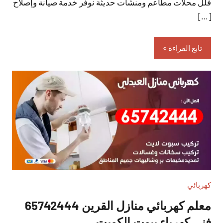
فلل محلات مطاعم ومنشآت حديثة نوفر خدمة صيانة وإصلاح
[…]
تابع القراءة
كهربائي
معلم كهربائي منازل القرين 65742444
فني كهرباء بيوت الكويت