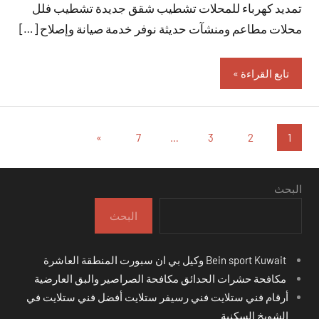
تمديد كهرباء للمحلات تشطيب شقق جديدة تشطيب فلل
محلات مطاعم ومنشآت حديثة نوفر خدمة صيانة وإصلاح […]
تابع القراءة
تعدد
المقالات
»
7
…
3
2
1
التالية
صفحات
المقالات
البحث
البحث
Bein sport Kuwait وكيل بي ان سبورت المنطقة العاشرة
مكافحة حشرات الحدائق مكافحة الصراصير والبق العارضية
أرقام فني ستلايت فني رسيفر ستلايت أفضل فني ستلايت في
الشويخ السكنية