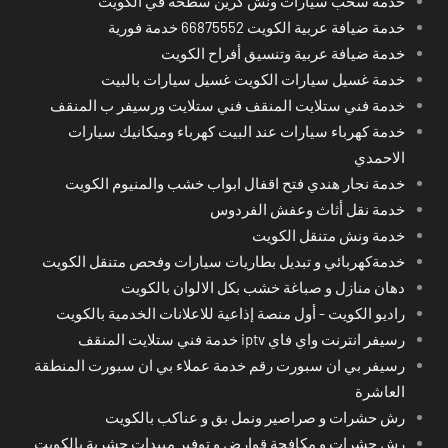
خدمة سحب سيارات ونش كرين سطحة في الكويت
خدمة ضيافة عربية الكويت 66875552 خدمة فورية
خدمة ضيافة عربية وتنسيق أفراح الكويت
خدمة غسيل سيارات الكويت غسيل سيارات بالبيت
خدمة فني ستلايت المنقف فني ستلايت ورسيفر ب المنقف
خدمة كهرباء سيارات عند البيت كهرباء وميكانيك سيارات
الاحمدي
خدمة نجار هندي فتح اقفال ابواب خشب والمنيوم الكويت
خدمة نقل أثاث وعفش الفردوس
خدمة ونش متنقل الكويت
خدمةكهربائي و تبديل بطاريات سيارات وفحص متنقل الكويت
دهان منازل و صباغة خشب بكل الالوان بالكويت
راديو الكويت - أول منصة إذاعية للاعلانات الخدمية بالكويت
رسيفر انترنت واي فاي iptv خدمة فني ستلايت المنقف
رسيفر بي ان سبورت رقم خدمة عملاء بي ان سبورت المنطقة
العاشرة
رش حشرات و صراصير ونمل بق و عناكب بالكويت
رش حشرات و مكافحة قوارض و توفير مبيدات حشرية بالكويت