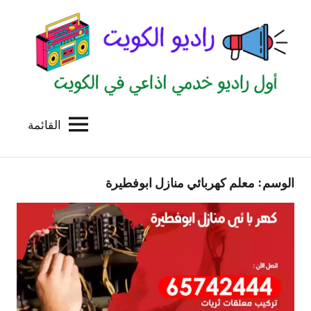
لتجاوز
لى
لمحتوى
القائمة
راديو
اول
منصة
الكويت
اذاعية
الوسم:
معلم كهربائي منازل ابوفطيرة
للاعلانات
الخدمية
بالكويت