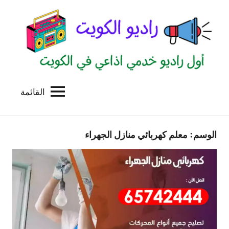
لتجاوز
لى
لمحتوى
القائمة
راديو
اول
منصة
الكويت
اذاعية
الوسم:
معلم كهربائي منازل الجهراء
للاعلانات
الخدمية
بالكويت