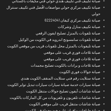
صيانة تكييف فني تكييف هندي حولي فني مكيفات باكستاني
صيانة تكييف مركزي حولي مواصفات افْضل فني تكييف سنترال
حولي
صيانة تكييف مركزي كيفان 62224041
صيانة تكييف منازل وشركات
صيانة تلفونات بالمنزل تصليح ايفون الرقعي
صيانة تلفونات سامسونج اندرويد في الكويت من الوكيل
صيانة تليفونات بالمنزل محل تلفونات قريب من موقعي الكويت
صيانة ثلاجات فوري قريب على موقعي
صيانة ثلاجات فوري قريب على موقعي
صيانة ثلاجات و برادات بالكويت تصليح مجمدات
صيانة جوالات فوري الكويت
صيانة ستلايت رقم فني ستلايت المنقف الكويت هندي
صيانة سيارات خدمة صيانة سيارات سيارات تبديل تواير الكويت
صيانة شاشات آيفون تصليح جوالات متنقل الكويت
صيانة شاشات تلفزيون و تلفزيونات من كل الماركات بالكويت
صيانة شاشات متنقل قريب على موقعي الكويت
صيانة طباخات و افران غاز و هود وجولة في الكويت