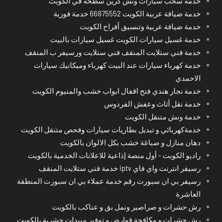
خدمة سحب سيارات ونش كرين سطحة في الكويت
خدمة ضيافة عربية الكويت 66875552 خدمة فورية
خدمة ضيافة عربية وتنسيق أفراح الكويت
خدمة غسيل سيارات الكويت غسيل سيارات بالبيت
خدمة فني ستلايت المنقف فني ستلايت ورسيفر ب المنقف
خدمة كهرباء سيارات عند البيت كهرباء وميكانيك سيارات
الاحمدي
خدمة نجار هندي فتح اقفال ابواب خشب والمنيوم الكويت
خدمة نقل أثاث وعفش الفردوس
خدمة ونش متنقل الكويت
خدمةكهربائي و تبديل بطاريات سيارات وفحص متنقل الكويت
دهان منازل و صباغة خشب بكل الالوان بالكويت
راديو الكويت - أول منصة إذاعية للاعلانات الخدمية بالكويت
رسيفر انترنت واي فاي iptv خدمة فني ستلايت المنقف
رسيفر بي ان سبورت رقم خدمة عملاء بي ان سبورت المنطقة
العاشرة
رش حشرات و صراصير ونمل بق و عناكب بالكويت
رش حشرات و مكافحة قوارض و توفير مبيدات حشرية بالكويت