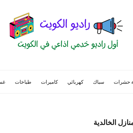
راديو
اول
منصة
الكويت
اذاعية
ة حشرات
سباك
كهربائي
كاميرات
طباخات
غس
للاعلانات
الخدمية
بالكويت
نازل الخالدية