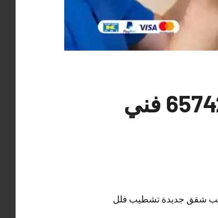
معلم كهربائي منازل الخالدية 65742444 فني
تشطيب شقق جديدة تشطيب فلل