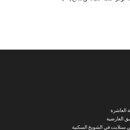
ق العارضية
ي ستلايت في الشويخ السكنية