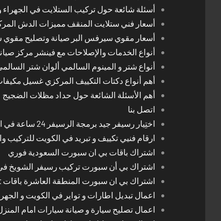
أسئلة شائعة حول تركيب الستلايت في الجهراء و
أسعار فني ستلايت المنقف مميزات الدش المر
أسعار مقوي سيرفس البر صيانة وتصليح مقوي 
أنواع الخدمات والإصلاحات مع فينشر مركز صيان
أنواع شتر و المينوم السالمي ألوان شتر السالم
أهم أنواع دكتات التكييف المركزي غسيل مكيفا
أهم الأسئلة الشائعة حول حداد مظلات الضجيج
اتصل بنا
اختِيار رسيفر جيد برمجة الرسيفر 24 ساعة في الكويت
ارقام فنيي تكييف و تبريد في الكويت للتركيب وا
اشتراك باقات بي ان سبورت السعودية فوري
اشتراك بي أن سبورت تركيب رسيفر الشويخ في
اشتراك بي ان سبورت المنطقة العاشرة باقات Bein Sport الجديدة
اعمال تبديل اطارات و تواير في الكويت و الجهرا
اعمال تصليح سيارة و صيانة سيارات امام المنز