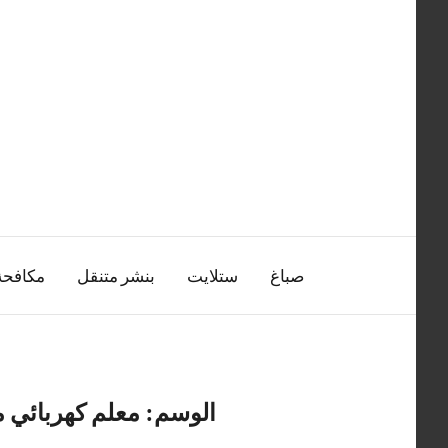
التجاوز
إلى
المحتوى
صباغ
ستلايت
بنشر متنقل
مكافح
الوسم:
معلم كهربائي م