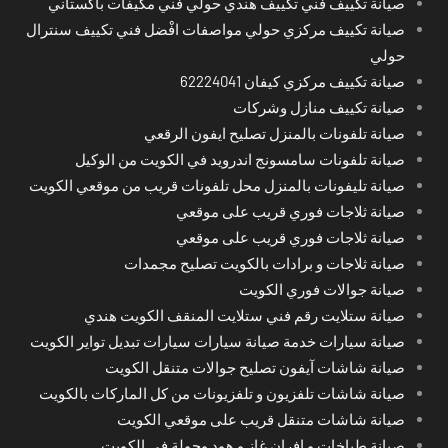
صيانة تكييف فني تكييف هندي حولي فني مكيفات باكستاني
صيانة تكييف مركزي حولي مواصفات افْضل فني تكييف سنترال
حولي
صيانة تكييف مركزي كيفان 62224041
صيانة تكييف منازل وشركات
صيانة تلفونات بالمنزل تصليح ايفون الرقعي
صيانة تلفونات سامسونج اندرويد في الكويت من الوكيل
صيانة تليفونات بالمنزل محل تلفونات قريب من موقعي الكويت
صيانة ثلاجات فوري قريب على موقعي
صيانة ثلاجات فوري قريب على موقعي
صيانة ثلاجات و برادات بالكويت تصليح مجمدات
صيانة جوالات فوري الكويت
صيانة ستلايت رقم فني ستلايت المنقف الكويت هندي
صيانة سيارات خدمة صيانة سيارات سيارات تبديل تواير الكويت
صيانة شاشات آيفون تصليح جوالات متنقل الكويت
صيانة شاشات تلفزيون و تلفزيونات من كل الماركات بالكويت
صيانة شاشات متنقل قريب على موقعي الكويت
صيانة طباخات و افران غاز و هود وجولة في الكويت