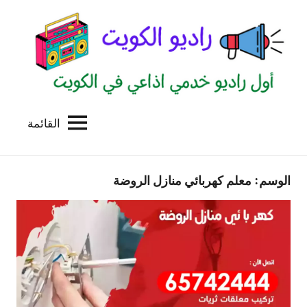
لتجاوز
لى
لمحتوى
القائمة
راديو
اول
منصة
الكويت
اذاعية
الوسم:
معلم كهربائي منازل الروضة
للاعلانات
الخدمية
بالكويت