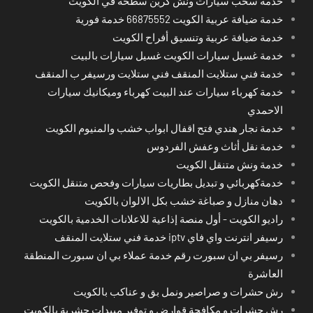
خدمة سحب سيارات ونش كرين سطحة في الكويت
خدمة ضيافة عربية الكويت 66875552 خدمة فورية
خدمة ضيافة عربية وتنسيق أفراح الكويت
خدمة غسيل سيارات الكويت غسيل سيارات بالبيت
خدمة فني ستلايت المنقف فني ستلايت ورسيفر ب المنقف
خدمة كهرباء سيارات عند البيت كهرباء وميكانيك سيارات
الاحمدي
خدمة نجار هندي فتح اقفال ابواب خشب والمنيوم الكويت
خدمة نقل أثاث وعفش الفردوس
خدمة ونش متنقل الكويت
خدمةكهربائي و تبديل بطاريات سيارات وفحص متنقل الكويت
دهان منازل و صباغة خشب بكل الالوان بالكويت
راديو الكويت - أول منصة إذاعية للاعلانات الخدمية بالكويت
رسيفر انترنت واي فاي iptv خدمة فني ستلايت المنقف
رسيفر بي ان سبورت رقم خدمة عملاء بي ان سبورت المنطقة
العاشرة
رش حشرات و صراصير ونمل بق و عناكب بالكويت
رش حشرات و مكافحة قوارض و توفير مبيدات حشرية بالكويت