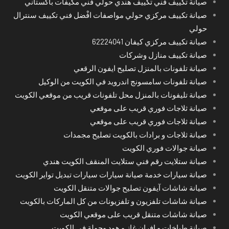
صيانة تكييف فني تكييف هندي حولي فني مكيفات باكستاني
صيانة تكييف مركزي حولي مواصفات افْضل فني تكييف سنترال
حولي
صيانة تكييف مركزي كيفان 62224041
صيانة تكييف منازل وشركات
صيانة تلفونات بالمنزل تصليح ايفون الرقعي
صيانة تلفونات سامسونج اندرويد في الكويت من الوكيل
صيانة تليفونات بالمنزل محل تلفونات قريب من موقعي الكويت
صيانة ثلاجات فوري قريب على موقعي
صيانة ثلاجات فوري قريب على موقعي
صيانة ثلاجات و برادات بالكويت تصليح مجمدات
صيانة جوالات فوري الكويت
صيانة ستلايت رقم فني ستلايت المنقف الكويت هندي
صيانة سيارات خدمة صيانة سيارات سيارات تبديل تواير الكويت
صيانة شاشات آيفون تصليح جوالات متنقل الكويت
صيانة شاشات تلفزيون و تلفزيونات من كل الماركات بالكويت
صيانة شاشات متنقل قريب على موقعي الكويت
صيانة طباخات و افران غاز و هود وجولة في الكويت