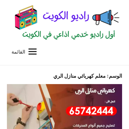
لتجاوز
لى
لمحتوى
القائمة
راديو
اول
منصة
الكويت
اذاعية
الوسم:
معلم كهربائي منازل الري
للاعلانات
الخدمية
بالكويت