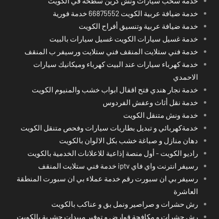
خدمة سحب سيارات ونش كرين سطحة في الكويت
خدمة ضيافة عربية الكويت 66875552 خدمة فورية
خدمة ضيافة عربية وتنسيق أفراح الكويت
خدمة غسيل سيارات الكويت غسيل سيارات بالبيت
خدمة فني ستلايت المنقف فني ستلايت ورسيفر ب المنقف
خدمة كهرباء سيارات عند البيت كهرباء وميكانيك سيارات
الاحمدي
خدمة نجار هندي فتح اقفال ابواب خشب والمنيوم الكويت
خدمة نقل أثاث وعفش الفردوس
خدمة ونش متنقل الكويت
خدمةكهربائي و تبديل بطاريات سيارات وفحص متنقل الكويت
دهان منازل و صباغة خشب بكل الالوان بالكويت
راديو الكويت - أول منصة إذاعية للاعلانات الخدمية بالكويت
رسيفر انترنت واي فاي iptv خدمة فني ستلايت المنقف
رسيفر بي ان سبورت رقم خدمة عملاء بي ان سبورت المنطقة
العاشرة
رش حشرات و صراصير ونمل بق و عناكب بالكويت
رش حشرات و مكافحة قوارض و توفير مبيدات حشرية بالكويت