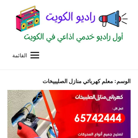
لتجاوز
لى
لمحتوى
القائمة
راديو
اول
منصة
الكويت
اذاعية
الوسم:
معلم كهربائي منازل الصليبيخات
للاعلانات
الخدمية
بالكويت