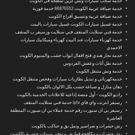
خدمة سحب سيارات ونش كرين سطحة في الكويت
خدمة ضيافة عربية الكويت 66875552 خدمة فورية
خدمة ضيافة عربية وتنسيق أفراح الكويت
خدمة غسيل سيارات الكويت غسيل سيارات بالبيت
خدمة فني ستلايت المنقف فني ستلايت ورسيفر ب المنقف
خدمة كهرباء سيارات عند البيت كهرباء وميكانيك سيارات
الاحمدي
خدمة نجار هندي فتح اقفال ابواب خشب والمنيوم الكويت
خدمة نقل أثاث وعفش الفردوس
خدمة ونش متنقل الكويت
خدمةكهربائي و تبديل بطاريات سيارات وفحص متنقل الكويت
دهان منازل و صباغة خشب بكل الالوان بالكويت
راديو الكويت - أول منصة إذاعية للاعلانات الخدمية بالكويت
رسيفر انترنت واي فاي iptv خدمة فني ستلايت المنقف
رسيفر بي ان سبورت رقم خدمة عملاء بي ان سبورت المنطقة
العاشرة
رش حشرات و صراصير ونمل بق و عناكب بالكويت
رش حشرات و مكافحة قوارض و توفير مبيدات حشرية بالكويت