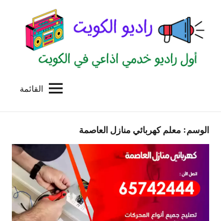
لتجاوز
لى
لمحتوى
القائمة
راديو
اول
منصة
الكويت
اذاعية
الوسم:
معلم كهربائي منازل العاصمة
للاعلانات
الخدمية
بالكويت