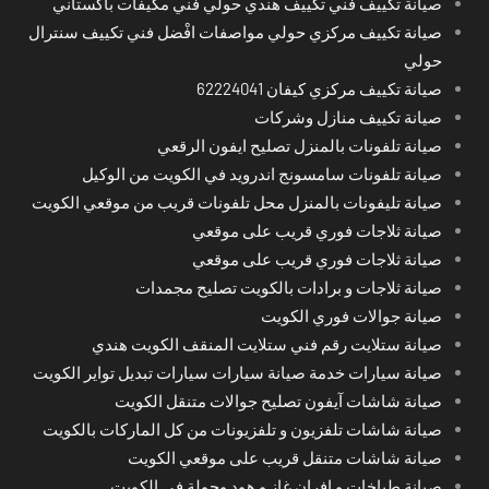
صيانة تكييف فني تكييف هندي حولي فني مكيفات باكستاني
صيانة تكييف مركزي حولي مواصفات افْضل فني تكييف سنترال
حولي
صيانة تكييف مركزي كيفان 62224041
صيانة تكييف منازل وشركات
صيانة تلفونات بالمنزل تصليح ايفون الرقعي
صيانة تلفونات سامسونج اندرويد في الكويت من الوكيل
صيانة تليفونات بالمنزل محل تلفونات قريب من موقعي الكويت
صيانة ثلاجات فوري قريب على موقعي
صيانة ثلاجات فوري قريب على موقعي
صيانة ثلاجات و برادات بالكويت تصليح مجمدات
صيانة جوالات فوري الكويت
صيانة ستلايت رقم فني ستلايت المنقف الكويت هندي
صيانة سيارات خدمة صيانة سيارات سيارات تبديل تواير الكويت
صيانة شاشات آيفون تصليح جوالات متنقل الكويت
صيانة شاشات تلفزيون و تلفزيونات من كل الماركات بالكويت
صيانة شاشات متنقل قريب على موقعي الكويت
صيانة طباخات و افران غاز و هود وجولة في الكويت