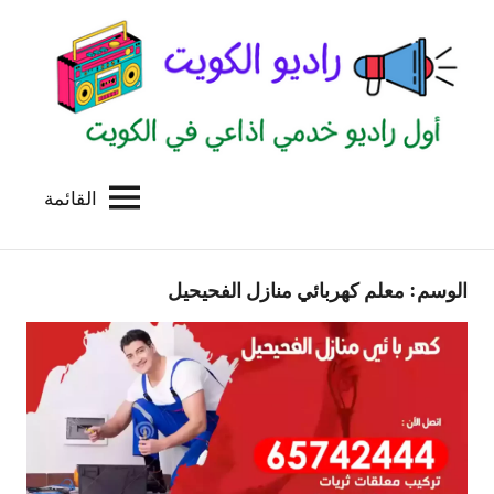
لتجاوز
لى
لمحتوى
القائمة
راديو
اول
منصة
الكويت
اذاعية
الوسم:
معلم كهربائي منازل الفحيحيل
للاعلانات
الخدمية
بالكويت