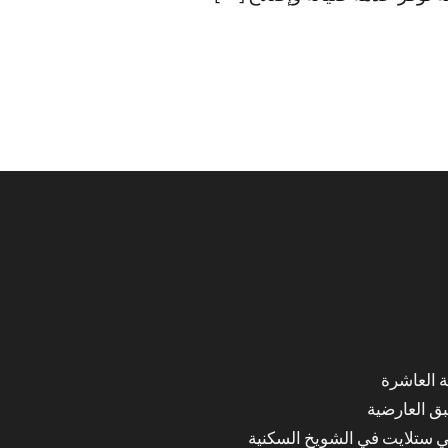
ق العارضية
ي ستلايت في الشويخ السكنية