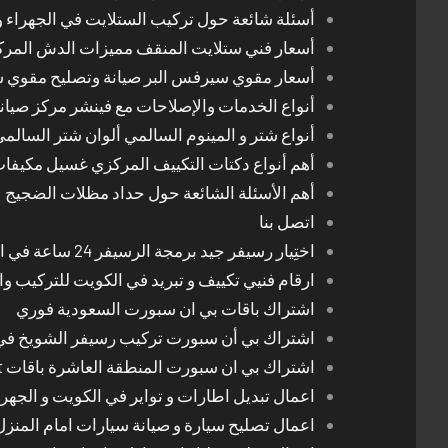
أسئلة شائعة حول تركيب الستلايت في الجهراء و
أسعار فني ستلايت المنقف مميزات الدش المر
أسعار مقوي سيرفس البر صيانة وتصليح مقوي 
أنواع الخدمات والإصلاحات مع فينشر مركز صيان
أنواع شتر و المينوم السالمي ألوان شتر السالم
أهم أنواع دكتات التكييف المركزي غسيل مكيفا
أهم الأسئلة الشائعة حول حداد مظلات الضجيج
اتصل بنا
اختِيار رسيفر جيد برمجة الرسيفر 24 ساعة في الكويت
ارقام فنيي تكييف و تبريد في الكويت للتركيب وا
اشتراك باقات بي ان سبورت السعودية فوري
اشتراك بي أن سبورت تركيب رسيفر الشويخ في
اشتراك بي ان سبورت المنطقة العاشرة باقات Bein Sport الجديدة
اعمال تبديل اطارات و تواير في الكويت و الجهرا
اعمال تصليح سيارة و صيانة سيارات امام المنز