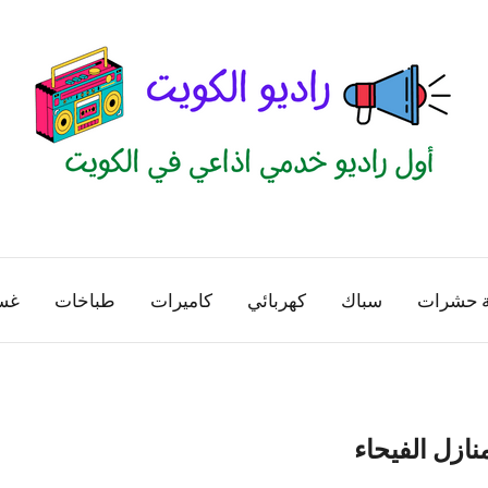
راديو
اول
منصة
الكويت
اذاعية
ة حشرات
سباك
كهربائي
كاميرات
طباخات
غس
للاعلانات
الخدمية
بالكويت
نازل الفيحاء