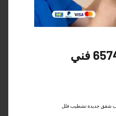
معلم كهربائي منازل الفيحاء 65742444 فني
شطيب شقق جديدة تشطيب فلل