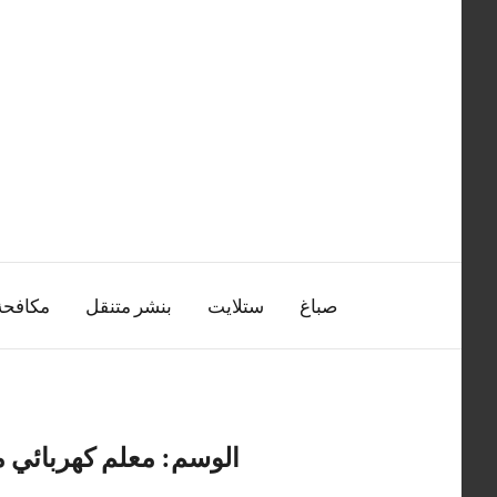
التجاوز
إلى
المحتوى
صباغ
ستلايت
بنشر متنقل
مكافح
الوسم:
معلم كهربائي م