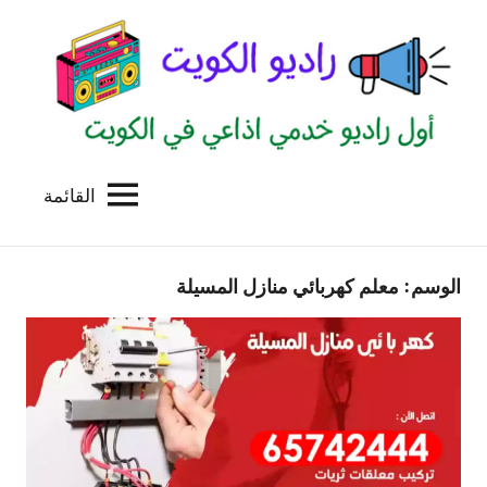
لتجاوز
لى
لمحتوى
القائمة
راديو
اول
منصة
الكويت
اذاعية
الوسم:
معلم كهربائي منازل المسيلة
للاعلانات
الخدمية
بالكويت