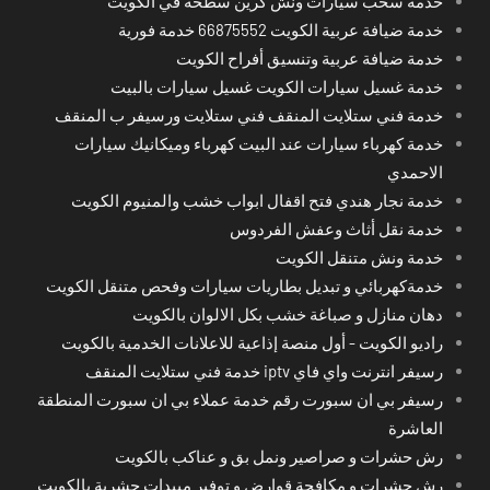
خدمة سحب سيارات ونش كرين سطحة في الكويت
خدمة ضيافة عربية الكويت 66875552 خدمة فورية
خدمة ضيافة عربية وتنسيق أفراح الكويت
خدمة غسيل سيارات الكويت غسيل سيارات بالبيت
خدمة فني ستلايت المنقف فني ستلايت ورسيفر ب المنقف
خدمة كهرباء سيارات عند البيت كهرباء وميكانيك سيارات
الاحمدي
خدمة نجار هندي فتح اقفال ابواب خشب والمنيوم الكويت
خدمة نقل أثاث وعفش الفردوس
خدمة ونش متنقل الكويت
خدمةكهربائي و تبديل بطاريات سيارات وفحص متنقل الكويت
دهان منازل و صباغة خشب بكل الالوان بالكويت
راديو الكويت - أول منصة إذاعية للاعلانات الخدمية بالكويت
رسيفر انترنت واي فاي iptv خدمة فني ستلايت المنقف
رسيفر بي ان سبورت رقم خدمة عملاء بي ان سبورت المنطقة
العاشرة
رش حشرات و صراصير ونمل بق و عناكب بالكويت
رش حشرات و مكافحة قوارض و توفير مبيدات حشرية بالكويت