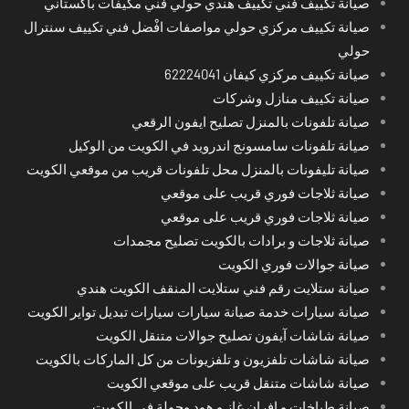
صيانة تكييف فني تكييف هندي حولي فني مكيفات باكستاني
صيانة تكييف مركزي حولي مواصفات افْضل فني تكييف سنترال
حولي
صيانة تكييف مركزي كيفان 62224041
صيانة تكييف منازل وشركات
صيانة تلفونات بالمنزل تصليح ايفون الرقعي
صيانة تلفونات سامسونج اندرويد في الكويت من الوكيل
صيانة تليفونات بالمنزل محل تلفونات قريب من موقعي الكويت
صيانة ثلاجات فوري قريب على موقعي
صيانة ثلاجات فوري قريب على موقعي
صيانة ثلاجات و برادات بالكويت تصليح مجمدات
صيانة جوالات فوري الكويت
صيانة ستلايت رقم فني ستلايت المنقف الكويت هندي
صيانة سيارات خدمة صيانة سيارات سيارات تبديل تواير الكويت
صيانة شاشات آيفون تصليح جوالات متنقل الكويت
صيانة شاشات تلفزيون و تلفزيونات من كل الماركات بالكويت
صيانة شاشات متنقل قريب على موقعي الكويت
صيانة طباخات و افران غاز و هود وجولة في الكويت