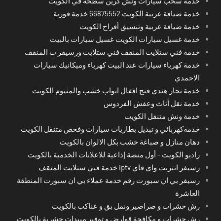
خدمة سحب سيارات ونش كرين سطحة في الكويت
خدمة ضيافة عربية الكويت 66875552 خدمة فورية
خدمة ضيافة عربية وتنسيق أفراح الكويت
خدمة غسيل سيارات الكويت غسيل سيارات بالبيت
خدمة فني ستلايت المنقف فني ستلايت ورسيفر ب المنقف
خدمة كهرباء سيارات عند البيت كهرباء وميكانيك سيارات
الاحمدي
خدمة نجار هندي فتح اقفال ابواب خشب والمنيوم الكويت
خدمة نقل أثاث وعفش الفردوس
خدمة ونش متنقل الكويت
خدمةكهربائي و تبديل بطاريات سيارات وفحص متنقل الكويت
دهان منازل و صباغة خشب بكل الالوان بالكويت
راديو الكويت - أول منصة إذاعية للاعلانات الخدمية بالكويت
رسيفر انترنت واي فاي iptv خدمة فني ستلايت المنقف
رسيفر بي ان سبورت رقم خدمة عملاء بي ان سبورت المنطقة
العاشرة
رش حشرات و صراصير ونمل بق و عناكب بالكويت
رش حشرات و مكافحة قوارض و توفير مبيدات حشرية بالكويت