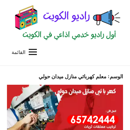
لتجاوز
لى
لمحتوى
القائمة
راديو
اول
منصة
الكويت
اذاعية
الوسم:
معلم كهربائي منازل ميدان حولي
للاعلانات
الخدمية
بالكويت