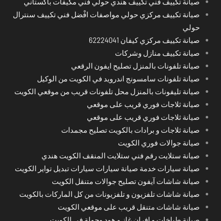
صيانة تكييف فني تكييف هندي حولي فني مكيفات باكستاني
صيانة تكييف مركزي حولي مواصفات افْضل فني تكييف سنترال
حولي
صيانة تكييف مركزي كيفان 62224041
صيانة تكييف منازل وشركات
صيانة تلفونات بالمنزل تصليح ايفون الرقعي
صيانة تلفونات سامسونج اندرويد في الكويت من الوكيل
صيانة تليفونات بالمنزل محل تلفونات قريب من موقعي الكويت
صيانة ثلاجات فوري قريب على موقعي
صيانة ثلاجات فوري قريب على موقعي
صيانة ثلاجات و برادات بالكويت تصليح مجمدات
صيانة جوالات فوري الكويت
صيانة ستلايت رقم فني ستلايت المنقف الكويت هندي
صيانة سيارات خدمة صيانة سيارات سيارات تبديل تواير الكويت
صيانة شاشات آيفون تصليح جوالات متنقل الكويت
صيانة شاشات تلفزيون و تلفزيونات من كل الماركات بالكويت
صيانة شاشات متنقل قريب على موقعي الكويت
صيانة طباخات و افران غاز و هود وجولة في الكويت