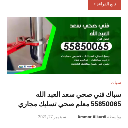
تابع القراءة
سباك
سباك فني صحي سعد العبد الله
55850065 معلم صحي تسليك مجاري
بواسطة
Ammar Alkurdi
سبتمبر 27, 2021
لا
توجد