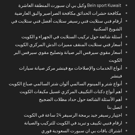
Bein sport Kuwait وكيل بي ان سبورت المنطقة العاشرة
مكافحة حشرات الحدائق مكافحة الصراصير والبق العارضية
أرقام فني ستلايت فني رسيفر ستلايت أفضل فني ستلايت في
الشويخ السكنية
أسئلة شائعة حول تركيب الستلايت في الجهراء و الكويت
أسعار فني ستلايت المنقف مميزات الدش المركزي الكويت
أسعار مقوي سيرفس البر صيانة وتصليح مقوي سيرفس البر
الكويت
أنواع الخدمات والإصلاحات مع فينشر مركز صيانة سيارات
فينشر
أنواع شتر و المينوم السالمي ألوان شتر السالمي صباغ الكويت
أهم أنواع دكتات التكييف المركزي غسيل مكيفات الكويت
أهم الأسئلة الشائعة حول حداد مظلات الضجيج
اتصل بنا
اختِيار رسيفر جيد برمجة الرسيفر 24 ساعة في الكويت
ارقام فنيي تكييف و تبريد في الكويت للتركيب والصيانة
اشتراك باقات بي ان سبورت السعودية فوري