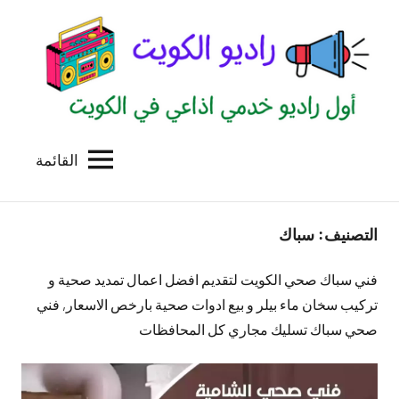
لتجاوز
لى
لمحتوى
القائمة
راديو
اول
منصة
الكويت
اذاعية
التصنيف:
سباك
للاعلانات
الخدمية
بالكويت
فني سباك صحي الكويت لتقديم افضل اعمال تمديد صحية و
تركيب سخان ماء بيلر و بيع ادوات صحية بارخص الاسعار, فني
صحي سباك تسليك مجاري كل المحافظات