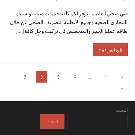
توجد
فني صحي العاصمة نوفر لكم كافة خدمات صيانة وتسبيك
تعليقات
المجاري الصحية وجميع الأنظمة التصريف الصحي من خلال
طاقم عملنا الخبير والمتخصص في تركيب وحل كافة […]
تابع القراءة
تعدد
المقالات
7
6
5
4
…
1
«
السابقة
صفحات
المقالات
»
التالية
المقالات
البحث
البحث