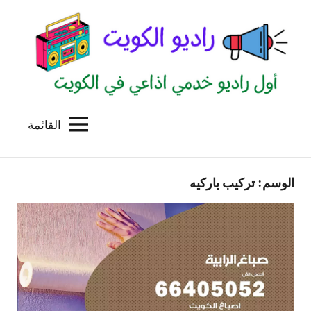
لتجاوز
لى
لمحتوى
القائمة
راديو
اول
منصة
الكويت
اذاعية
الوسم:
تركيب باركيه
للاعلانات
الخدمية
بالكويت