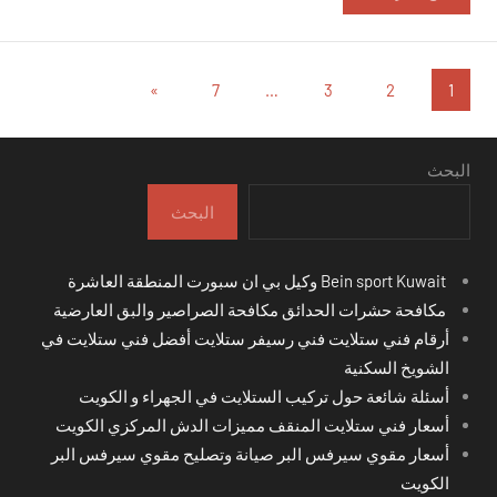
تعدد
المقالات
»
7
…
3
2
1
التالية
صفحات
المقالات
البحث
البحث
Bein sport Kuwait وكيل بي ان سبورت المنطقة العاشرة
مكافحة حشرات الحدائق مكافحة الصراصير والبق العارضية
أرقام فني ستلايت فني رسيفر ستلايت أفضل فني ستلايت في
الشويخ السكنية
أسئلة شائعة حول تركيب الستلايت في الجهراء و الكويت
أسعار فني ستلايت المنقف مميزات الدش المركزي الكويت
أسعار مقوي سيرفس البر صيانة وتصليح مقوي سيرفس البر
الكويت