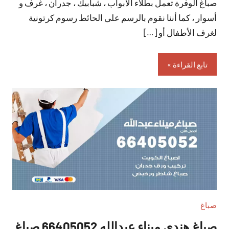
صباغ الوفرة تعمل بطلاء الأبواب ، شبابيك ، جدران ، غرف و
تعليقات
أسوار ، كما أننا نقوم بالرسم على الحائط رسوم كرتونية
لغرف الأطفال أو […]
تابع القراءة
صباغ
صباغ هندي ميناء عبدالله 66405052 صباغ