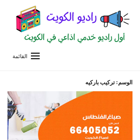
لتجاوز
لى
لمحتوى
القائمة
راديو
اول
منصة
الكويت
اذاعية
الوسم:
تركيب باركيه
للاعلانات
الخدمية
بالكويت