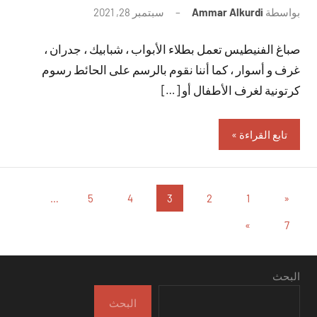
بواسطة
Ammar Alkurdi
سبتمبر 28, 2021
لا
توجد
صباغ الفنيطيس تعمل بطلاء الأبواب ، شبابيك ، جدران ،
تعليقات
غرف و أسوار ، كما أننا نقوم بالرسم على الحائط رسوم
كرتونية لغرف الأطفال أو […]
تابع القراءة
تعدد
المقالات
…
5
4
3
2
1
«
السابقة
صفحات
المقالات
»
7
التالية
المقالات
البحث
البحث