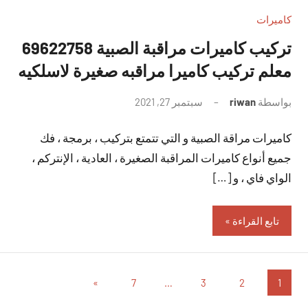
كاميرات
تركيب كاميرات مراقبة الصبية 69622758
معلم تركيب كاميرا مراقبه صغيرة لاسلكيه
بواسطة
riwan
سبتمبر 27, 2021
لا
توجد
كاميرات مراقة الصبية و التي تتمتع بتركيب ، برمجة ، فك
تعليقات
جميع أنواع كاميرات المراقبة الصغيرة ، العادية ، الإنتركم ،
الواي فاي ، و […]
تابع القراءة
تعدد
المقالات
»
7
…
3
2
1
التالية