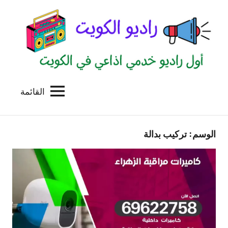
لتجاوز
لى
لمحتوى
القائمة
راديو
اول
منصة
الكويت
اذاعية
الوسم:
تركيب بدالة
للاعلانات
الخدمية
بالكويت