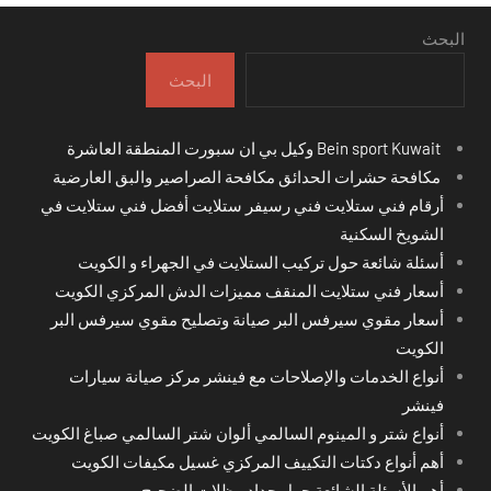
صفحات
المقالات
البحث
البحث
Bein sport Kuwait وكيل بي ان سبورت المنطقة العاشرة
مكافحة حشرات الحدائق مكافحة الصراصير والبق العارضية
أرقام فني ستلايت فني رسيفر ستلايت أفضل فني ستلايت في
الشويخ السكنية
أسئلة شائعة حول تركيب الستلايت في الجهراء و الكويت
أسعار فني ستلايت المنقف مميزات الدش المركزي الكويت
أسعار مقوي سيرفس البر صيانة وتصليح مقوي سيرفس البر
الكويت
أنواع الخدمات والإصلاحات مع فينشر مركز صيانة سيارات
فينشر
أنواع شتر و المينوم السالمي ألوان شتر السالمي صباغ الكويت
أهم أنواع دكتات التكييف المركزي غسيل مكيفات الكويت
أهم الأسئلة الشائعة حول حداد مظلات الضجيج