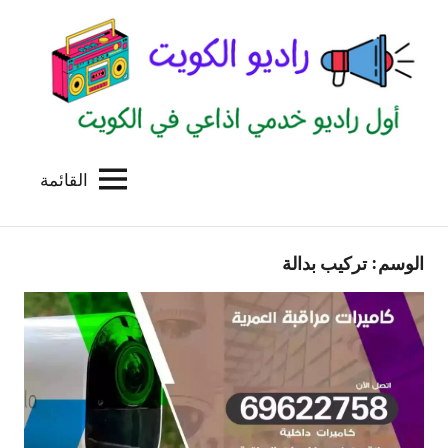
لتجاوز
لى
لمحتوى
القائمة
راديو
اول
منصة
الكويت
اذاعية
الوسم:
تركيب بدالة
للاعلانات
الخدمية
بالكويت