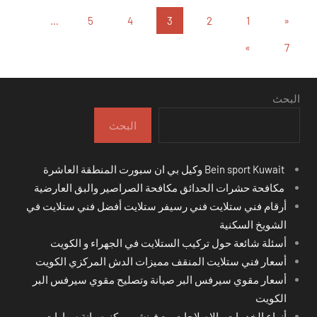
تعدد
المقالات
…
5
4
3
2
1
«
السابقة
صفحات
المقالات
»
7
التالية
المقالات
البحث
البحث
Bein sport Kuwait وكيل بي ان سبورت المنطقة العاشرة
مكافحة حشرات الحدائق مكافحة الصراصير والبق العارضية
أرقام فني ستلايت فني رسيفر ستلايت أفضل فني ستلايت في
الشويخ السكنية
أسئلة شائعة حول تركيب الستلايت في الجهراء و الكويت
أسعار فني ستلايت المنقف مميزات الدش المركزي الكويت
أسعار مقوي سيرفس البر صيانة وتصليح مقوي سيرفس البر
الكويت
أنواع الخدمات والإصلاحات مع فينشر مركز صيانة سيارات