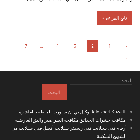
تابع القراءة
تعدد
المقالات
7
…
4
3
2
1
«
السابقة
صفحات
المقالات
»
التالية
المقالات
البحث
البحث
Bein sport Kuwait وكيل بي ان سبورت المنطقة العاشرة
مكافحة حشرات الحدائق مكافحة الصراصير والبق العارضية
أرقام فني ستلايت فني رسيفر ستلايت أفضل فني ستلايت في
الشويخ السكنية