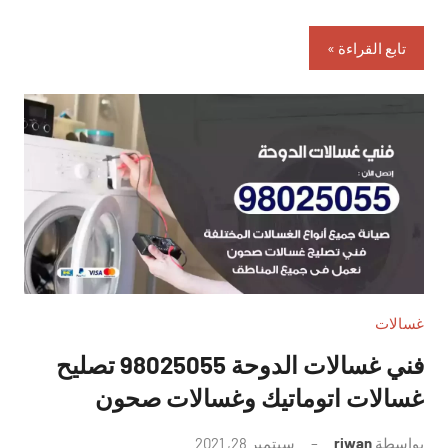
تابع القراءة
غسالات
فني غسالات الدوحة 98025055 تصليح
غسالات اتوماتيك وغسالات صحون
بواسطة
riwan
سبتمبر 28, 2021
لا