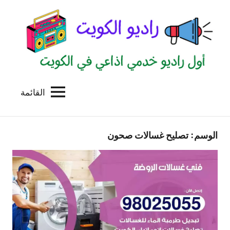
لتجاوز
لى
لمحتوى
القائمة
راديو
اول
منصة
الكويت
اذاعية
الوسم:
تصليح غسالات صحون
للاعلانات
الخدمية
بالكويت